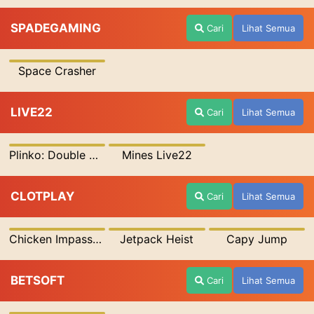
SPADEGAMING
Cari
Lihat Semua
Space Crasher
LIVE22
Cari
Lihat Semua
Plinko: Double Wheel Live22
Mines Live22
CLOTPLAY
Cari
Lihat Semua
Chicken Impassable
Jetpack Heist
Capy Jump
BETSOFT
Cari
Lihat Semua