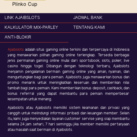
Plinko Cup
LINK AJAIBSLOTS
JADWAL BANK
KALKULATOR MIX-PARLEY
TENTANG KAMI
ANTI-BLOKIR
Ajaibslots
adalah situs gaming online terkini dan terpercaya di Indonesia
yang menawarkan pilihan gaming online terlengkap. Tersedia berbagai
jenis permainan gaming online mulai dari sportsbook, slots, poker, live
casino hingga togel. Dibangun dengan teknologi terbaru, Ajaibslots
menjamin pengalaman bermain gaming online yang aman, nyaman, dan
menguntungkan bagi para pemain. Ajaibslots juga menawarkan bonus dan
promo menarik untuk meningkatkan keseruan dan memberikan nilai
tambah bagi para pemain. Kami memberikan bonus deposit, cashback, dan
bonus referral yang dapat membantu para pemain memperbesar
kesempatan untuk menang.
Ajaibslots atau Ajaibslots memiliki sistem keamanan dan privasi yang
canggih untuk melindungi informasi pribadi dan keuangan member. Selain
itu, kami juga menyediakan layanan customer servise yang siap membantu
selama 24 jam sehari, 7 hari seminggu jika member memiliki pertanyaan
atau masalah saat bermain di Ajaibslots.