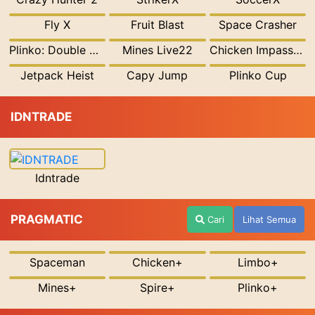
Fly X
Fruit Blast
Space Crasher
Plinko: Double Wheel Live22
Mines Live22
Chicken Impassable
Jetpack Heist
Capy Jump
Plinko Cup
IDNTRADE
Idntrade
PRAGMATIC
Cari
Lihat Semua
Spaceman
Chicken+
Limbo+
Mines+
Spire+
Plinko+