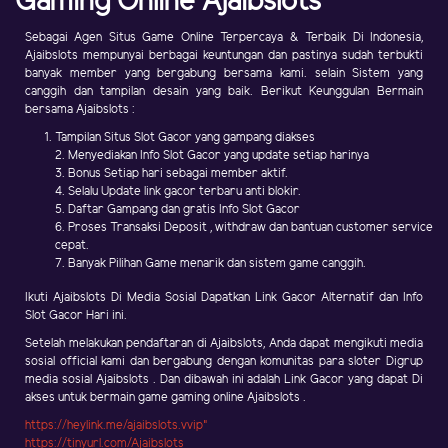
Gaming Online Ajaibslots
Sebagai Agen Situs Game Online Terpercaya & Terbaik Di Indonesia,
Ajaibslots mempunyai berbagai keuntungan dan pastinya sudah terbukti
banyak member yang bergabung bersama kami. selain Sistem yang
canggih dan tampilan desain yang baik. Berikut Keunggulan Bermain
bersama Ajaibslots :
Tampilan Situs Slot Gacor yang gampang diakses
2. Menyediakan Info Slot Gacor yang update setiap harinya
3. Bonus Setiap hari sebagai member aktif.
4. Selalu Update link gacor terbaru anti blokir.
5. Daftar Gampang dan gratis Info Slot Gacor
6. Proses Transaksi Deposit , withdraw dan bantuan customer service
cepat.
7. Banyak Pilihan Game menarik dan sistem game canggih.
Ikuti Ajaibslots Di Media Sosial Dapatkan Link Gacor Alternatif dan Info
Slot Gacor Hari ini.
Setelah melakukan pendaftaran di Ajaibslots, Anda dapat mengikuti media
sosial official kami dan bergabung dengan komunitas para sloter Digrup
media sosial Ajaibslots . Dan dibawah ini adalah Link Gacor yang dapat Di
akses untuk bermain game gaming online Ajaibslots .
https://heylink.me/ajaibslots.vvip"
https://tinyurl.com/Ajaibslots