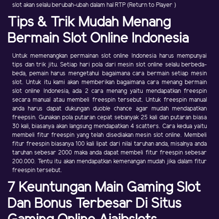
slot akan selalu berubah-ubah dalam hal RTP (Return to Player )
Tips & Trik Mudah Menang
Bermain Slot Online Indonesia
Untuk memenangkan permainan slot online Indonesia harus mempunyai
tips dan trik jitu. Setiap hari pola dari mesin slot online selalu berbeda-
beda, pemain harus mengetahui bagaimana cara bermain setiap mesin
slot. Untuk itu kami akan memberikan bagaimana cara menang bermain
slot online Indonesia, ada 2 cara menang yaitu mendapatkan freespin
secara manual atau membeli freespin tersebut. Untuk freespin manual
anda harus dapat dukungan duoble chance agar mudah mendapatkan
freepsin. Gunakan pola putaran cepat sebanyak 25 kali dan putaran biasa
30 kali, biasanya akan langsung mendapatkan 4 scatters. Cara kedua yaitu
membeli fitur freespin yang telah disediakan mesin slot online. Membeli
fitur freespin biasanya 100 kali lipat dari nilai taruhan anda, misalnya anda
taruhan sebesar 2000 maka anda dapat membeli fitur freespin sebesar
200.000. Tentu itu akan mendapatkan kemenangan mudah jika dalam fitur
freespin tersebut.
7 Keuntungan Main Gaming Slot
Dan Bonus Terbesar Di Situs