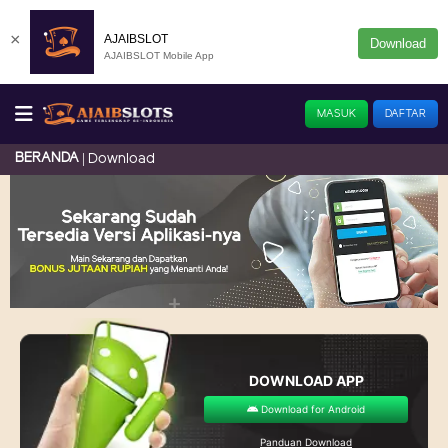
×
AJAIBSLOT
Download
AJAIBSLOT Mobile App
MASUK
DAFTAR
BERANDA
Download
DOWNLOAD APP
Download for Android
Panduan Download