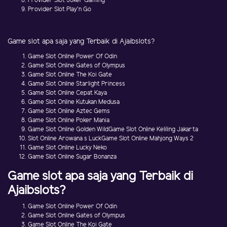
Provider Slot Joker Gaming
Provider Slot Play'n Go
Game slot apa saja yang Terbaik di Ajaibslots?
Game Slot Online Power Of Odin
Game Slot Online Gates of Olympus
Game Slot Online The Koi Gate
Game Slot Online Starlight Princess
Game Slot Online Cepat Kaya
Game Slot Online Kutukan Medusa
Game Slot Online Aztec Gems
Game Slot Online Poker Mania
Game Slot Online Golden WildGame Slot Online Keliling Jakarta
Slot Online Arowana s LuckGame Slot Online Mahjong Ways 2
Game Slot Online Lucky Neko
Game Slot Online Sugar Bonanza
Game slot apa saja yang Terbaik di
Ajaibslots?
Game Slot Online Power Of Odin
Game Slot Online Gates of Olympus
Game Slot Online The Koi Gate