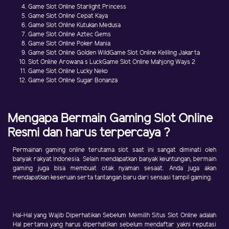
Game Slot Online Starlight Princess
Game Slot Online Cepat Kaya
Game Slot Online Kutukan Medusa
Game Slot Online Aztec Gems
Game Slot Online Poker Mania
Game Slot Online Golden WildGame Slot Online Keliling Jakarta
Slot Online Arowana s LuckGame Slot Online Mahjong Ways 2
Game Slot Online Lucky Neko
Game Slot Online Sugar Bonanza
Mengapa Bermain Gaming Slot Online
Resmi dan harus terpercaya ?
Permainan gaming online terutama slot saat ini sangat diminati oleh
banyak rakyat Indonesia. Selain mendapatkan banyak keuntungan, bermain
gaming juga bisa membuat otak nyaman sesaat. Anda juga akan
mendapatkan keseruan serta tantangan baru dari sensasi tampil gaming.
Hal-Hal yang Wajib Diperhatikan Sebelum Memilih Situs Slot Online adalah
Hal pertama yang harus diperhatikan sebelum mendaftar yakni reputasi