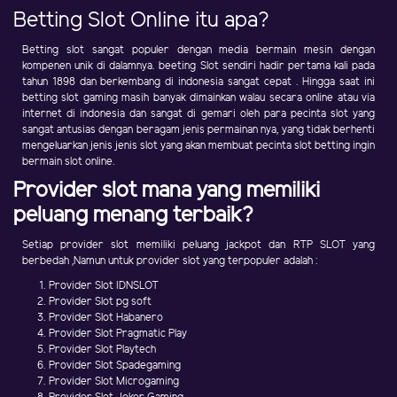
Betting Slot Online itu apa?
Betting slot sangat populer dengan media bermain mesin dengan
kompenen unik di dalamnya. beeting Slot sendiri hadir pertama kali pada
tahun 1898 dan berkembang di indonesia sangat cepat . Hingga saat ini
betting slot gaming masih banyak dimainkan walau secara online atau via
internet di indonesia dan sangat di gemari oleh para pecinta slot yang
sangat antusias dengan beragam jenis permainan nya, yang tidak berhenti
mengeluarkan jenis jenis slot yang akan membuat pecinta slot betting ingin
bermain slot online.
Provider slot mana yang memiliki
peluang menang terbaik?
Setiap provider slot memiliki peluang jackpot dan RTP SLOT yang
berbedah ,Namun untuk provider slot yang terpopuler adalah :
Provider Slot IDNSLOT
Provider Slot pg soft
Provider Slot Habanero
Provider Slot Pragmatic Play
Provider Slot Playtech
Provider Slot Spadegaming
Provider Slot Microgaming