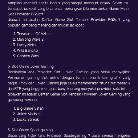
tampilan imersift serta bonus yang sangat menguntungkan. Selain itu ,
terdapat jackpot yang bisa anda menangkan bila memainkan Game Mesin
Slot Provider PGSoft
dibawah ini adalah Daftar Game Slot Terbaik Provider PGSoft yang
populer gampang menang dan mudah jackpot :
Treasures Of Aztec
Mahjong Ways 2
Lucky Neko
Wild Bandito
Caishen Wins
5. Slot Online Joker Gaming
Berikutnya ada Provider Slot Joker Gaming yang selalu menyajikan
Permainan gaming slot online dengan tema menarik dan grafik yang
bagus. Provider Joker Gaming juga selalu memberikan fitur fitur menarik
dan RTP yang tinggi membuat banyak orang menyukai provider satu ini.
dibawah ini adalah Daftar Game Slot Terbaik Provider Joker Gaming yang
gampang menang :
Big Game Safari
Joker Madness
Lucky Streak
6. Slot Online Spadegaming
Siapa yang tidak tahu Provider Spadegaming ? pasti semua mengenal