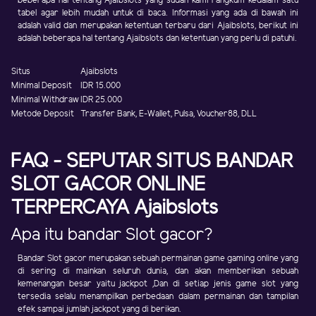
beberapa hal tentang Ajaibslots yang sudah kami rangkum kedalam satu
tabel agar lebih mudah untuk di baca. Informasi yang ada di bawah ini
adalah valid dan merupakan ketentuan terbaru dari Ajaibslots, berikut ini
adalah beberapa hal tentang Ajaibslots dan ketentuan yang perlu di patuhi.
Situs
Ajaibslots
Minimal Deposit
IDR 15.000
Minimal Withdraw
IDR 25.000
Metode Deposit
Transfer Bank, E-Wallet, Pulsa, Voucher88, DLL
FAQ - SEPUTAR SITUS BANDAR
SLOT GACOR ONLINE
TERPERCAYA Ajaibslots
Apa itu bandar Slot gacor?
Bandar Slot gacor merupakan sebuah permainan game gaming online yang
di sering di mainkan seluruh dunia, dan akan memberikan sebuah
kemenangan besar yaitu jackpot ,Dan di setiap jenis game slot yang
tersedia selalu menampilkan perbedaan dalam permainan dan tampilan
efek sampai jumlah jackpot yang di berikan.