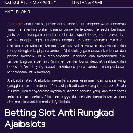
KALKULATOR MIX-PARLEY
TENTANG KAMI
ANTI-BLOKIR
Ajaibslots
adalah situs gaming online terkini dan terpercaya di Indonesia
yang menawarkan pilihan gaming online terlengkap. Tersedia berbagai
jenis permainan gaming online mulai dari sportsbook, slots, poker, live
casino hingga togel. Dibangun dengan teknologi terbaru, Ajaibslots
menjamin pengalaman bermain gaming online yang aman, nyaman, dan
menguntungkan bagi para pemain. Ajaibslots juga menawarkan bonus dan
promo menarik untuk meningkatkan keseruan dan memberikan nilai
tambah bagi para pemain. Kami memberikan bonus deposit, cashback, dan
bonus referral yang dapat membantu para pemain memperbesar
kesempatan untuk menang.
Ajaibslots atau Ajaibslots memiliki sistem keamanan dan privasi yang
canggih untuk melindungi informasi pribadi dan keuangan member. Selain
itu, kami juga menyediakan layanan customer servise yang siap membantu
selama 24 jam sehari, 7 hari seminggu jika member memiliki pertanyaan
atau masalah saat bermain di Ajaibslots.
Betting Slot Anti Rungkad
Ajaibslots