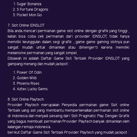
Sugar Bonanza
5 Fortune Dragons
Pocket Mon Go
7. Slot Online IDNSLOT
Bila anda mencari permainan game slot online dengan grafik yang tinggi ,
kalian bisa coba cek permainan dari provider IDNSLOT, tidak hanya
memiliki keunggulan dalam segi grafik , game game gaming slotnya pun
sangat mudah untuk dimainkan atau dimengerti karena memiliki
mekanisme permainan yang sangat simpel.
Dibawah ini adalah Daftar Game Slot Terbaik Provider IDNSLOT yang
gampang menang dan mudah jackpot :
Power Of Odin
Golden WIld
Phoenix Rises
Aztec Lucky Gems
8. Slot Online Playtech
Provider Playtech merupakan Penyedia permainan game Slot online
Terbaik uang asli yang membantu memperkenalkan permainan slot online
di indonesia dan menjadi pesaing dari Slot Pragmatic Play. Dengan Grafik
yang bagus membuat permainan Provider Playtech banyak dimainkan oleh
kalangan remaja indonesia.
berikut Daftar Game Slot Terbaik Provider Playtech yang mudah jackpot :