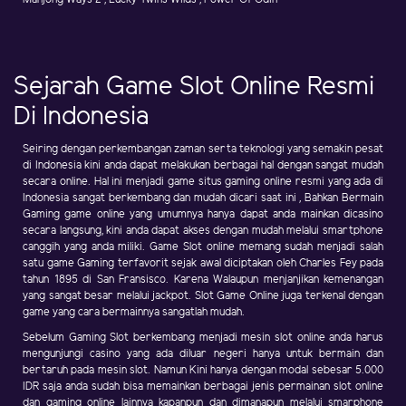
Sejarah Game Slot Online Resmi
Di Indonesia
Seiring dengan perkembangan zaman serta teknologi yang semakin pesat
di Indonesia kini anda dapat melakukan berbagai hal dengan sangat mudah
secara online. Hal ini menjadi game situs gaming online resmi yang ada di
Indonesia sangat berkembang dan mudah dicari saat ini , Bahkan Bermain
Gaming game online yang umumnya hanya dapat anda mainkan dicasino
secara langsung, kini anda dapat akses dengan mudah melalui smartphone
canggih yang anda miliki. Game Slot online memang sudah menjadi salah
satu game Gaming terfavorit sejak awal diciptakan oleh Charles Fey pada
tahun 1895 di San Fransisco. Karena Walaupun menjanjikan kemenangan
yang sangat besar melalui jackpot. Slot Game Online juga terkenal dengan
game yang cara bermainnya sangatlah mudah.
Sebelum Gaming Slot berkembang menjadi mesin slot online anda harus
mengunjungi casino yang ada diluar negeri hanya untuk bermain dan
bertaruh pada mesin slot. Namun Kini hanya dengan modal sebesar 5.000
IDR saja anda sudah bisa memainkan berbagai jenis permainan slot online
dan gaming online lainnya kapanpun dan dimanapun melalui smarphone